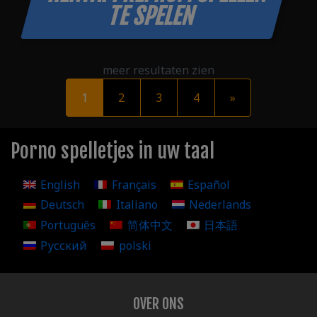
TE SPELEN
meer resultaten zien
1
2
3
4
»
Porno spelletjes in uw taal
English
Français
Español
Deutsch
Italiano
Nederlands
Português
简体中文
日本語
Русский
polski
OVER ONS